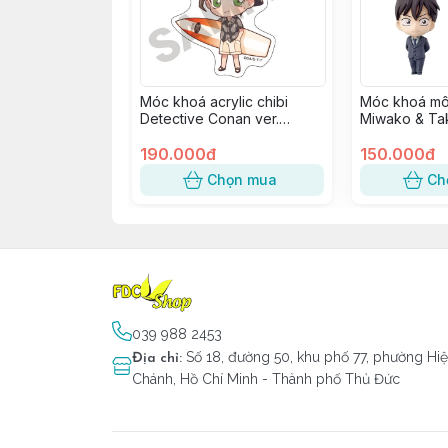
Móc khoá acrylic chibi
Móc khoá mô
Detective Conan ver.
Miwako & Ta
Marine - Akai Shuuichi
190.000đ
150.000đ
Chọn mua
Ch
039 988 2453
Số 18, đường 50, khu phố 77, phường Hi
Địa chỉ
:
Chánh, Hồ Chí Minh - Thành phố Thủ Đức