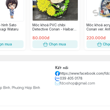
 hình Sato
Móc khoá PVC chibi
Móc khoá acry
kagi Wataru
Detective Conan - Haibara
Conan ver. An
Ai
Kaitou KID
80.000đ
220.000đ
ọn mua
Chọn mua
Chọ
Kết nối
https://www.facebook.com/fd
039 405 0178
fdcvshop@gmail.com
ệp Bình, Phường Hiệp Bình