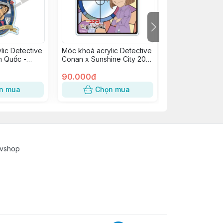
lic Detective
Móc khoá acrylic Detective
Móc khoá PVC 
h Quốc -
Conan x Sunshine City 2021
Detective Cona
- Haibara Ai
25 - Nàng Dâu 
90.000đ
Kudou Shinichi
100.000đ
n mua
Chọn mua
Chọn
cvshop