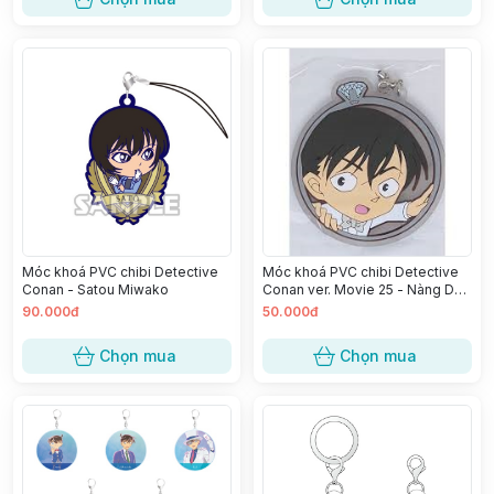
Móc khoá PVC chibi Detective
Móc khoá PVC chibi Detective
Conan - Satou Miwako
Conan ver. Movie 25 - Nàng Dâu
Halloween - Takagi Wataru
90.000đ
50.000đ
Chọn mua
Chọn mua