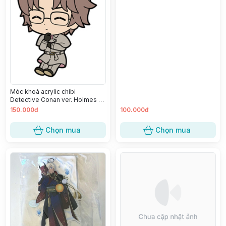
Móc khoá acrylic chibi
Detective Conan ver. Holmes -
Okiya Subaru
150.000đ
100.000đ
Chọn mua
Chọn mua