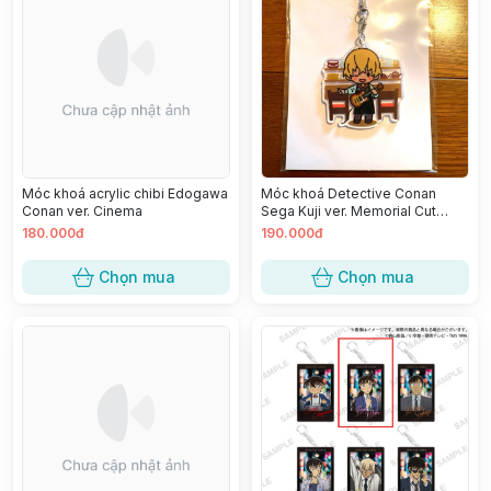
Móc khoá acrylic chibi Edogawa
Móc khoá Detective Conan
Conan ver. Cinema
Sega Kuji ver. Memorial Cut
FILE.1 - Amuro Tooru
180.000đ
190.000đ
Chọn mua
Chọn mua