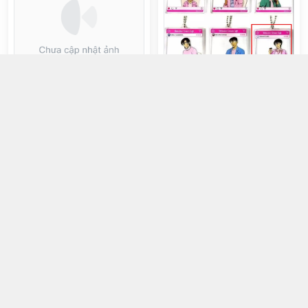
Móc khoá acrylic Sato Miwako
ver. Conan Cafe 2022
Móc khoá PVC chibi Edogawa
Conan
100.000đ
150.000đ
Chọn mua
Chọn mua