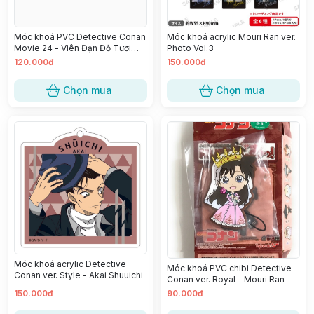
Móc khoá acrylic Mouri Ran ver.
Móc khoá PVC Detective Conan
Photo Vol.3
Movie 24 - Viên Đạn Đỏ Tươi
ver. Cookie - Mouri Ran
120.000đ
150.000đ
Chọn mua
Chọn mua
Móc khoá acrylic Detective
Móc khoá PVC chibi Detective
Conan ver. Style - Akai Shuuichi
Conan ver. Royal - Mouri Ran
150.000đ
90.000đ