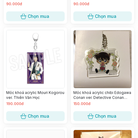
90.000đ
90.000đ
Chọn mua
Chọn mua
Móc khoá acrylic chibi Edogawa
Móc khoá acrylic Mouri Kogorou
Conan ver. Detective Conan
ver. Thiên Văn Học
Cafe 2024
190.000đ
150.000đ
Chọn mua
Chọn mua