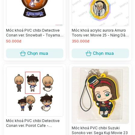
Móc khoá PVC chibi Detective
Móc khoá acrylic aurora Amuro
Conan ver. Snowball - Toyama
Tooru ver. Movie 25 - Nàng Dâu
Kazuha
Halloween
50.000đ
350.000đ
Chọn mua
Chọn mua
Móc khoá PVC chibi Detective
Conan ver. Poirot Cafe -
Móc khoá PVC chibi Suzuki
Edogawa Conan
Sonoko ver. Sega Kuji Movie 23