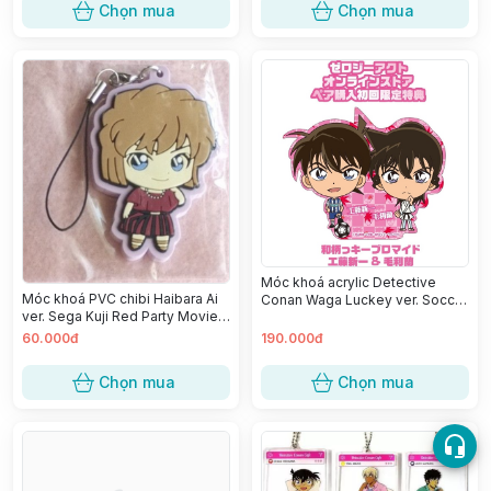
Chọn mua
Chọn mua
Móc khoá acrylic Detective
Móc khoá PVC chibi Haibara Ai
Conan Waga Luckey ver. Soccer
ver. Sega Kuji Red Party Movie
- Kudou Shinichi
24
60.000đ
190.000đ
Chọn mua
Chọn mua