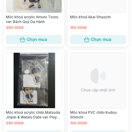
Móc khoá acrylic Amuro Tooru
Móc khoá Akai Shuuichi
ver. Bách Quỷ Dạ Hành
390.000đ
150.000đ
Chọn mua
Chọn mua
Móc khoá acrylic chibi Matsuda
Móc khoá PVC chibi Kudou
Jinpei & Wataru Date ver. Play
Shinichi
Date
290.000đ
100.000đ