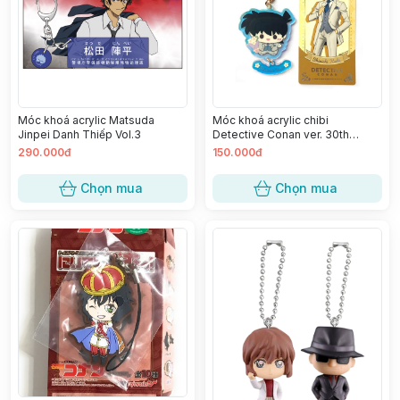
Móc khoá acrylic Matsuda
Móc khoá acrylic chibi
Jinpei Danh Thiếp Vol.3
Detective Conan ver. 30th
Anniversary China - Kudou
290.000đ
150.000đ
Shinichi
Chọn mua
Chọn mua