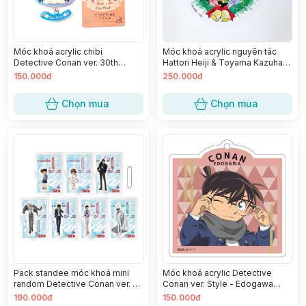
Móc khoá acrylic chibi
Móc khoá acrylic nguyên tác
Detective Conan ver. 30th
Hattori Heiji & Toyama Kazuha
Anniversary China - Mouri Ran
ver. Giáng Sinh
150.000đ
250.000đ
Chọn mua
Chọn mua
Pack standee móc khoá mini
Móc khoá acrylic Detective
random Detective Conan ver. G
Conan ver. Style - Edogawa
(1 pack)
Conan
190.000đ
150.000đ