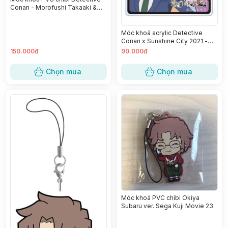
Conan - Morofushi Takaaki &
Yamato Kansuke
Móc khoá acrylic Detective
Conan x Sunshine City 2021 -
Sera Masumi
150.000đ
90.000đ
Chọn mua
Chọn mua
Móc khoá PVC chibi Okiya
Subaru ver. Sega Kuji Movie 23