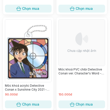
Chọn mua
Chọn mua
Móc khoá PVC chibi Detective
Conan ver. Character's Word -
Edogawa Conan
Móc khoá acrylic Detective
Conan x Sunshine City 2021 -
Mouri Ran
90.000đ
150.000đ
Chọn mua
Chọn mua