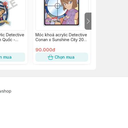
lic Detective
Móc khoá acrylic Detective
Móc khoá PVC 
h Quốc -
Conan x Sunshine City 2021
Detective Cona
- Haibara Ai
25 - Nàng Dâu 
90.000đ
Kudou Shinichi
100.000đ
n mua
Chọn mua
Chọn
cvshop