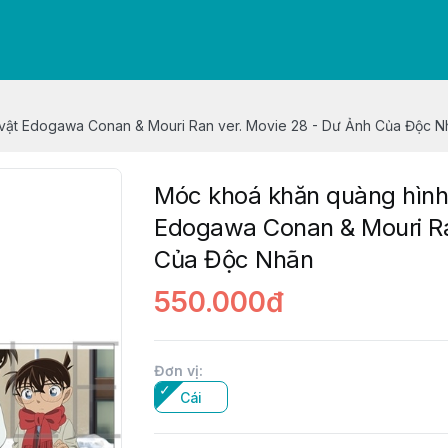
vật Edogawa Conan & Mouri Ran ver. Movie 28 - Dư Ảnh Của Độc N
Móc khoá khăn quàng hình
Edogawa Conan & Mouri Ra
Của Độc Nhãn
550.000đ
Đơn vị
:
Cái