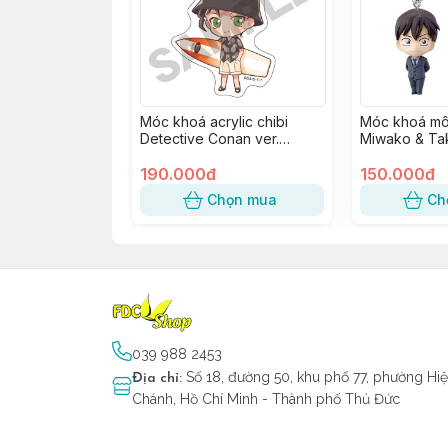
Móc khoá acrylic chibi
Móc khoá mô
Detective Conan ver.
Miwako & Ta
Marine - Akai Shuuichi
190.000đ
150.000đ
Chọn mua
Ch
039 988 2453
Số 18, đường 50, khu phố 77, phường Hi
Địa chỉ
:
Chánh, Hồ Chí Minh - Thành phố Thủ Đức