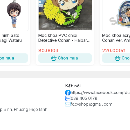
 hình Sato
Móc khoá PVC chibi
Móc khoá acry
kagi Wataru
Detective Conan - Haibara
Conan ver. An
Ai
Kaitou KID
80.000đ
220.000đ
ọn mua
Chọn mua
Chọ
Kết nối
https://www.facebook.com/fd
039 405 0178
fdcvshop@gmail.com
ệp Bình, Phường Hiệp Bình