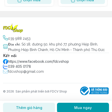
039 988 2453
Số 18, đường 50, khu phố 77, phường Hiệp Bình,
Địa chỉ
:
Phường Hiệp Bình Chánh, Hồ Chí Minh - Thành phố Thủ Đức
Kết nối
https://www.facebook.com/fdcvshop
039 405 0178
fdcvshop@gmail.com
© 2026
Sản phẩm phát triển bởi FDCV Shop
Thêm giỏ hàng
Mua ngay