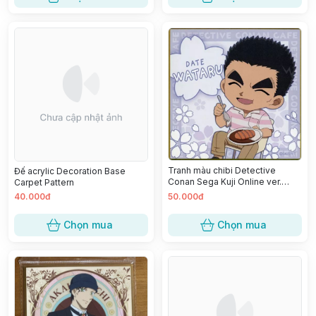
Tranh màu chibi Detective
Đế acrylic Decoration Base
Conan Sega Kuji Online ver.
Carpet Pattern
Police x Cafeteria 2022 - Wataru
40.000đ
50.000đ
Date
Chọn mua
Chọn mua