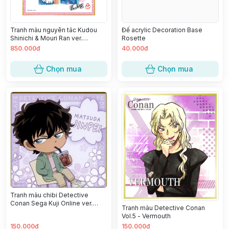
Tranh màu nguyên tác Kudou
Đế acrylic Decoration Base
Shinichi & Mouri Ran ver.
Rosette
Detective Conan Cafe 30th
850.000đ
40.000đ
Anniversary Japan
Chọn mua
Chọn mua
Tranh màu chibi Detective
Conan Sega Kuji Online ver.
Tranh màu Detective Conan
Police x Cafeteria 2022 -
Vol.5 - Vermouth
Matsuda Jinpei
150.000đ
150.000đ