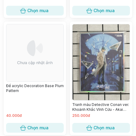
Chọn mua
Chọn mua
Đế acrylic Decoration Base Plum
Pattern
Tranh màu Detective Conan ver.
Khoảnh Khắc Vĩnh Cửu - Akai
Shuuichi
40.000đ
250.000đ
Chọn mua
Chọn mua