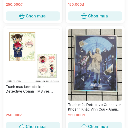
Jinpei
250.000đ
150.000đ
Chọn mua
Chọn mua
Tranh màu kèm sticker
Detective Conan TMS ver.
Bouquet - Edogawa Conan
Tranh màu Detective Conan ver.
Khoảnh Khắc Vĩnh Cửu - Amuro
Tooru
250.000đ
250.000đ
Chọn mua
Chọn mua