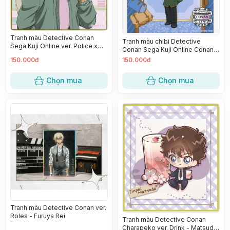
Tranh màu Detective Conan
Tranh màu chibi Detective
Sega Kuji Online ver. Police x
Conan Sega Kuji Online Conan
Cafeteria 2022 - Matsuda Jinpei
Cafe 2023 - Kudou Shinichi
150.000đ
150.000đ
Chọn mua
Chọn mua
Tranh màu Detective Conan ver.
Roles - Furuya Rei
Tranh màu Detective Conan
Charapeko ver. Drink - Matsuda