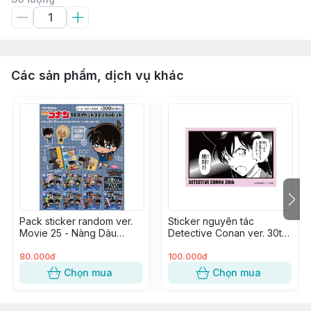
Các sản phẩm, dịch vụ khác
Pack sticker random ver.
Sticker nguyên tác
Movie 25 - Nàng Dâu
Detective Conan ver. 30th
Halloween (1 pack)
Anniversary Japan - Mouri
Ran
80.000đ
100.000đ
Chọn mua
Chọn mua