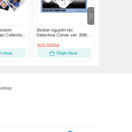
random
Sticker nguyên tác
Sticker nguyên 
an Collection
Detective Conan ver. 30th
Detective Conan
Anniversary Japan - Kudou
Anniversary Jap
Shinichi
100.000đ
KID
100.000đ
n mua
Chọn mua
Chọn
cvshop