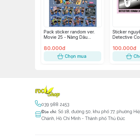
Pack sticker random ver.
Sticker nguy
Movie 25 - Nàng Dâu
Detective Co
Halloween (1 pack)
Anniversary 
80.000đ
Ran
100.000đ
Chọn mua
Ch
039 988 2453
Số 18, đường 50, khu phố 77, phường Hi
Địa chỉ
:
Chánh, Hồ Chí Minh - Thành phố Thủ Đức