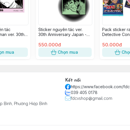
ên tác
Sticker nguyên tác ver.
Pack sticker 
nan ver. 30th
30th Anniversary Japan -
Detective Con
Japan - Mouri
Ông thư viện Tsugawa Shuji
(1 pack)
(dạ quang)
550.000đ
50.000đ
ọn mua
Chọn mua
Chọ
Kết nối
https://www.facebook.com/fd
039 405 0178
fdcvshop@gmail.com
ệp Bình, Phường Hiệp Bình