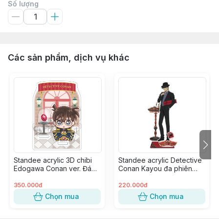
Số lượng
Các sản phẩm, dịch vụ khác
Standee acrylic 3D chibi
Standee acrylic Detective
Edogawa Conan ver. Đá
Conan Kayou đa phiên
Quý
bản - Akai Shuuichi ver.
Present
350.000đ
220.000đ
Chọn mua
Chọn mua