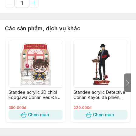
Các sản phẩm, dịch vụ khác
Standee acrylic 3D chibi
Standee acrylic Detective
Edogawa Conan ver. Đá
Conan Kayou đa phiên
Quý
bản - Akai Shuuichi ver.
Present
350.000đ
220.000đ
Chọn mua
Chọn mua