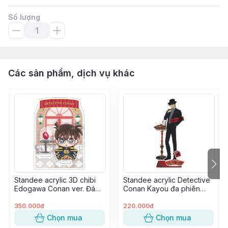
Số lượng
Các sản phẩm, dịch vụ khác
Standee acrylic 3D chibi
Standee acrylic Detective
Edogawa Conan ver. Đá
Conan Kayou đa phiên
Quý
bản - Akai Shuuichi ver.
Present
350.000đ
220.000đ
Chọn mua
Chọn mua