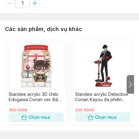
Các sản phẩm, dịch vụ khác
Standee acrylic 3D chibi
Standee acrylic Detective
Edogawa Conan ver. Đá
Conan Kayou đa phiên
Quý
bản - Akai Shuuichi ver.
Present
350.000đ
220.000đ
Chọn mua
Chọn mua