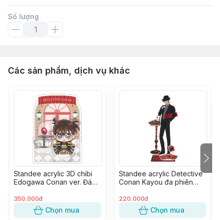
Số lượng
Các sản phẩm, dịch vụ khác
Standee acrylic 3D chibi
Standee acrylic Detective
Edogawa Conan ver. Đá
Conan Kayou đa phiên
Quý
bản - Akai Shuuichi ver.
Present
350.000đ
220.000đ
Chọn mua
Chọn mua