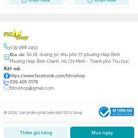
039 988 2453
Số 18, đường 50, khu phố 77, phường Hiệp Bình,
Địa chỉ
:
Phường Hiệp Bình Chánh, Hồ Chí Minh - Thành phố Thủ Đức
Kết nối
https://www.facebook.com/fdcvshop
039 405 0178
fdcvshop@gmail.com
© 2026
Sản phẩm phát triển bởi FDCV Shop
Thêm giỏ hàng
Mua ngay