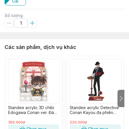
Cái
Số lượng
Các sản phẩm, dịch vụ khác
Standee acrylic 3D chibi
Standee acrylic Detective
Edogawa Conan ver. Đá
Conan Kayou đa phiên
Quý
bản - Akai Shuuichi ver.
Present
350.000đ
220.000đ
Chọn mua
Chọn mua