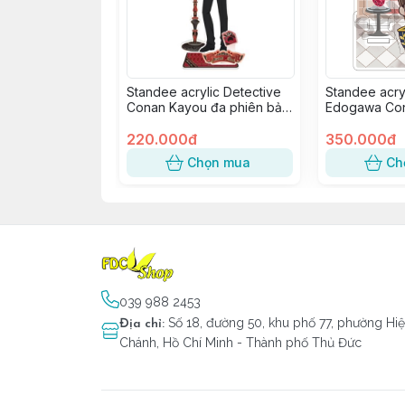
Standee acrylic Detective
Standee acryl
Conan Kayou đa phiên bản
Edogawa Con
- Akai Shuuichi ver. Present
Quý
220.000đ
350.000đ
Chọn mua
Ch
039 988 2453
Số 18, đường 50, khu phố 77, phường Hi
Địa chỉ
:
Chánh, Hồ Chí Minh - Thành phố Thủ Đức