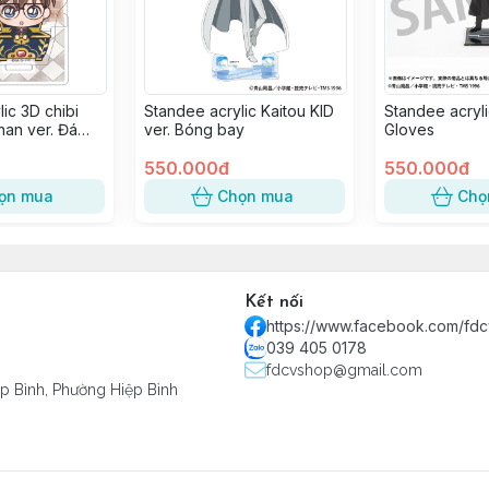
ic 3D chibi
Standee acrylic Kaitou KID
Standee acryli
an ver. Đá
ver. Bóng bay
Gloves
550.000đ
550.000đ
ọn mua
Chọn mua
Chọ
Kết nối
https://www.facebook.com/fd
039 405 0178
fdcvshop@gmail.com
ệp Bình, Phường Hiệp Bình