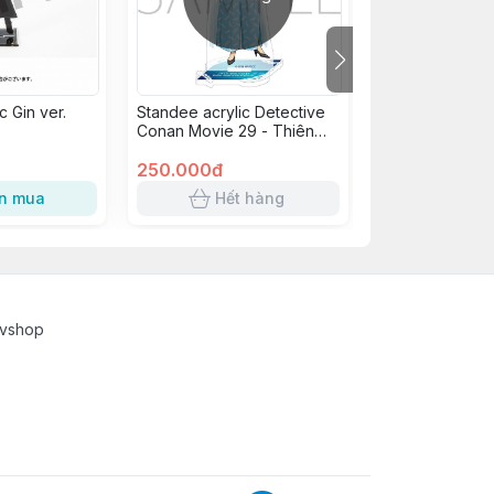
c Gin ver.
Standee acrylic Detective
Standee acrylic
Conan Movie 29 - Thiên
Conan Cafe 20
Thần Sa Ngã Trên Xa Lộ -
Hagiwara Chihaya
250.000đ
450.000đ
n mua
Hết hàng
Hết 
cvshop