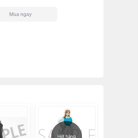
Mua ngay
Hết hàng
Hết h