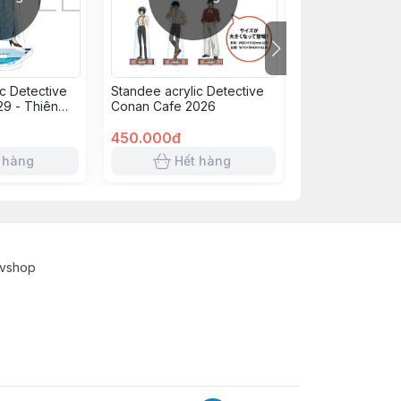
c Detective
Standee acrylic Detective
Standee acrylic
9 - Thiên
Conan Cafe 2026
Conan Kayou ve
rên Xa Lộ -
Anniversary Chi
haya
450.000đ
8 nhân vật
650.000đ
 hàng
Hết hàng
Hết 
cvshop