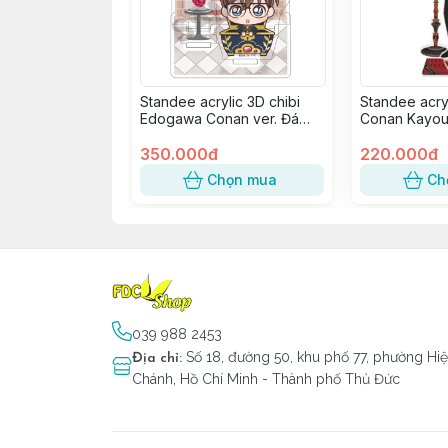
Standee acrylic 3D chibi
Standee acry
Edogawa Conan ver. Đá
Conan Kayou
Quý
- Akai Shuuic
350.000đ
220.000đ
Chọn mua
Ch
039 988 2453
Số 18, đường 50, khu phố 77, phường Hi
Địa chỉ
:
Chánh, Hồ Chí Minh - Thành phố Thủ Đức