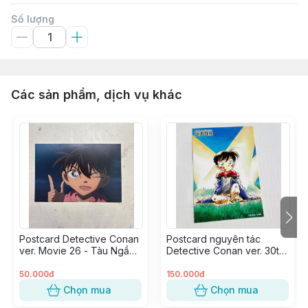
Số lượng
Các sản phẩm, dịch vụ khác
Postcard Detective Conan
Postcard nguyên tác
ver. Movie 26 - Tàu Ngầm
Detective Conan ver. 30th
Sắt Màu Đen - Edogawa
Anniversary Japan -
Conan (nháy mắt)
Edogawa Conan Shrunk
50.000đ
150.000đ
Chọn mua
Chọn mua