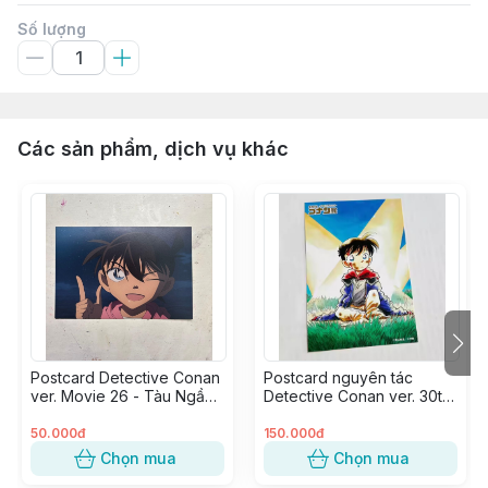
Số lượng
Các sản phẩm, dịch vụ khác
Postcard Detective Conan
Postcard nguyên tác
ver. Movie 26 - Tàu Ngầm
Detective Conan ver. 30th
Sắt Màu Đen - Edogawa
Anniversary Japan -
Conan (nháy mắt)
Edogawa Conan Shrunk
50.000đ
150.000đ
Chọn mua
Chọn mua