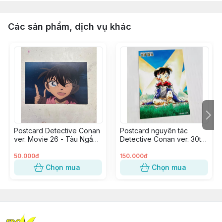
Các sản phẩm, dịch vụ khác
Postcard Detective Conan
Postcard nguyên tác
ver. Movie 26 - Tàu Ngầm
Detective Conan ver. 30th
Sắt Màu Đen - Edogawa
Anniversary Japan -
Conan (nháy mắt)
Edogawa Conan Shrunk
50.000đ
150.000đ
Chọn mua
Chọn mua