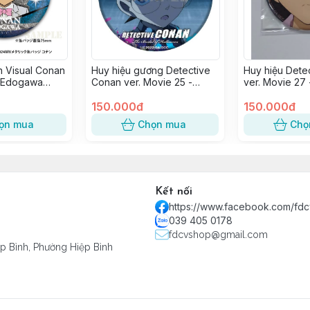
n Visual Conan
Huy hiệu gương Detective
Huy hiệu Dete
- Edogawa
Conan ver. Movie 25 -
ver. Movie 27 
Nàng Dâu Halloween -
Cánh 1 Triệu Đ
Edogawa Conan
150.000đ
150.000đ
ọn mua
Chọn mua
Chọ
Kết nối
https://www.facebook.com/fd
039 405 0178
fdcvshop@gmail.com
ệp Bình, Phường Hiệp Bình