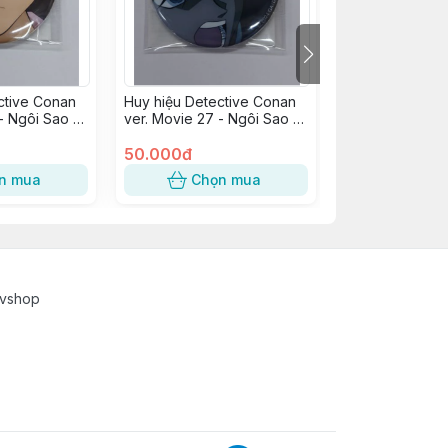
ctive Conan
Huy hiệu Detective Conan
Huy hiệu Detec
- Ngôi Sao 5
ver. Movie 27 - Ngôi Sao 5
TMS ver. Suy t
ô - Mouri Ran
Cánh 1 Triệu Đô - Hattori
- Mouri Ran
Heiji
50.000đ
120.000đ
n mua
Chọn mua
Chọn
cvshop