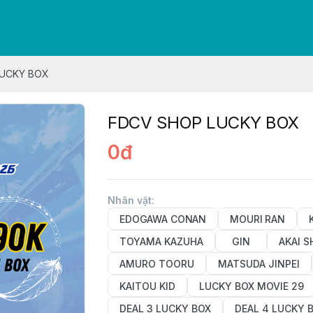
LUCKY BOX
FDCV SHOP LUCKY BOX
0đ
Nhân vật
:
EDOGAWA CONAN
MOURI RAN
TOYAMA KAZUHA
GIN
AKAI S
AMURO TOORU
MATSUDA JINPEI
KAITOU KID
LUCKY BOX MOVIE 29
DEAL 3 LUCKY BOX
DEAL 4 LUCKY 