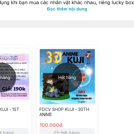
p dụng khi bạn mua các nhân vật khác nhau, riêng lucky b
Đọc thêm nội dung
ng order
p dụng ưu đãi, bạn vui lòng chi chú tên các nhân vật bạn
 hàng
Hết hàng
UJI - 1ST
FDCV SHOP KUJI - 30TH
ANIME
100.000đ
t hàng
Hết hàng