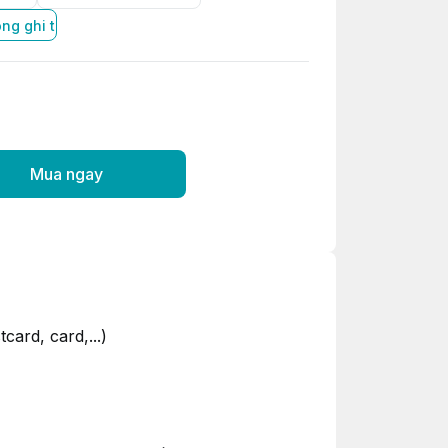
ng ghi tên nhân vật bạn chọn ở ''Ghi chú'' trước khi đặt hàng
Mua ngay
ard, card,...)