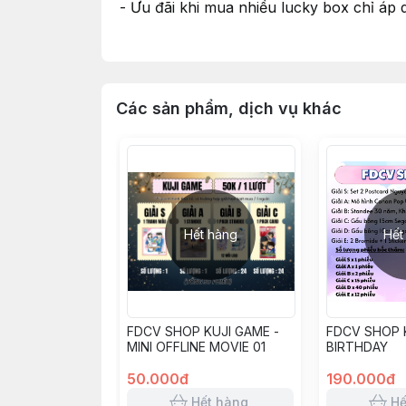
- Ưu đãi khi mua nhiều lucky box chỉ á
sẽ được cập nhật hết hàng khi hết số lượ
- Khi mua nhiều nhân vật khác nhau và á
thanh toán
Các sản phẩm, dịch vụ khác
Hết hàng
Hết
FDCV SHOP KUJI GAME -
FDCV SHOP K
MINI OFFLINE MOVIE 01
BIRTHDAY
50.000đ
190.000đ
Hết hàng
Hế