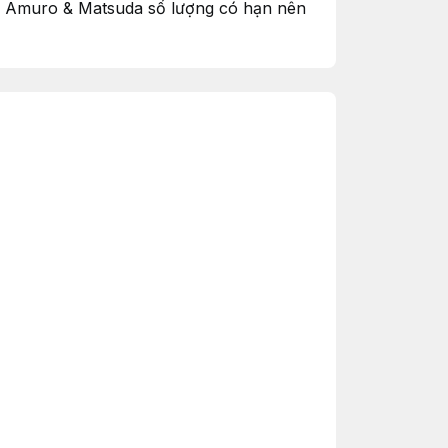
ox Amuro & Matsuda số lượng có hạn nên
 muốn mua trước khi bấm đặt hàng và