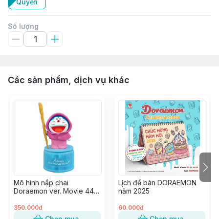
Quyển
Số lượng
Các sản phẩm, dịch vụ khác
Mô hình nắp chai
Lịch để bàn DORAEMON
Doraemon ver. Movie 44 -
năm 2025
Nobita & Cuộc phiêu lưu
vào thế giới trong tranh
350.000đ
60.000đ
Chọn mua
Chọn mua