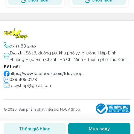
039 988 2453
Số 18, đường 50, khu phố 77, phường Hiệp Bình,
Địa chỉ
:
Phường Hiệp Bình Chánh, Hồ Chí Minh - Thành phố Thủ Đức
Kết nối
https://www.facebook.com/fdcvshop
039 405 0178
fdcvshop@gmail.com
© 2026
Sản phẩm phát triển bởi FDCV Shop
Thêm giỏ hàng
Mua ngay