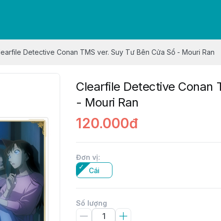
learfile Detective Conan TMS ver. Suy Tư Bên Cửa Sổ - Mouri Ran
Clearfile Detective Conan
- Mouri Ran
120.000đ
Đơn vị
:
Cái
Số lượng