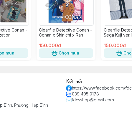
ective Conan -
Clearfile Detective Conan -
Clearfile Dete
zation
Conan x Shinichi x Ran
Sega Kuji ver.
Collection - 
150.000đ
Shuukichi
150.000đ
ọn mua
Chọn mua
Chọ
Kết nối
https://www.facebook.com/fd
039 405 0178
fdcvshop@gmail.com
ệp Bình, Phường Hiệp Bình