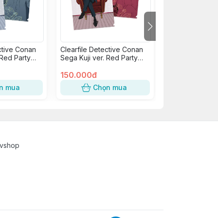
ctive Conan
Clearfile Detective Conan
Clearfile holog
 Red Party
Sega Kuji ver. Red Party
Detective Conan
Haneda
Collection - Akai Shuichi
Anniversary Ja
150.000đ
190.000đ
n mua
Chọn mua
Chọn
cvshop