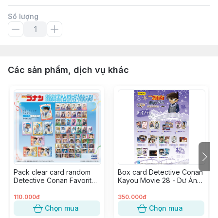
Số lượng
Các sản phẩm, dịch vụ khác
Pack clear card random
Box card Detective Conan
Detective Conan Favorite
Kayou Movie 28 - Dư Ảnh
Vol.6 ver. Bóng Bay (1
Của Độc Nhãn (20 pack)
pack)
110.000đ
350.000đ
Chọn mua
Chọn mua