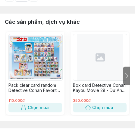
Các sản phẩm, dịch vụ khác
Pack clear card random
Box card Detective Conan
Detective Conan Favorite
Kayou Movie 28 - Dư Ảnh
Vol.6 ver. Bóng Bay (1
Của Độc Nhãn (20 pack)
pack)
110.000đ
350.000đ
Chọn mua
Chọn mua