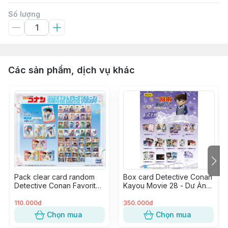
Số lượng
Các sản phẩm, dịch vụ khác
Pack clear card random
Box card Detective Conan
Detective Conan Favorite
Kayou Movie 28 - Dư Ảnh
Vol.6 ver. Bóng Bay (1
Của Độc Nhãn (20 pack)
pack)
110.000đ
350.000đ
Chọn mua
Chọn mua