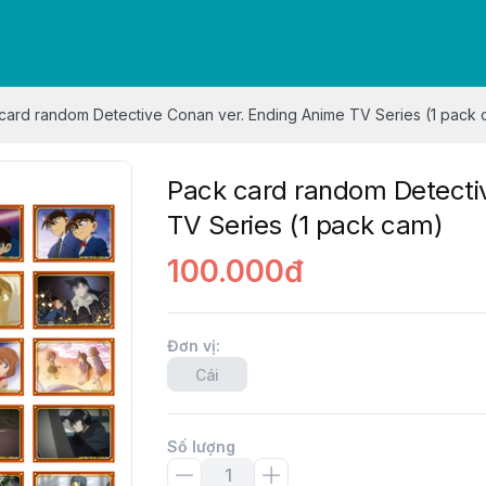
card random Detective Conan ver. Ending Anime TV Series (1 pack 
Pack card random Detecti
TV Series (1 pack cam)
100.000đ
Đơn vị
:
Cái
Số lượng