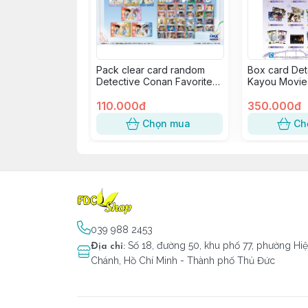
Pack clear card random
Box card Det
Detective Conan Favorite
Kayou Movie
Vol.6 ver. Bóng Bay (1
Của Độc Nhã
pack)
110.000đ
350.000đ
Chọn mua
Ch
039 988 2453
Số 18, đường 50, khu phố 77, phường Hi
Địa chỉ
:
Chánh, Hồ Chí Minh - Thành phố Thủ Đức