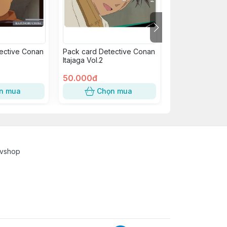
ective Conan
Pack card Detective Conan
Pack card Dete
Itajaga Vol.2
Itajaga Vol.1
50.000đ
50.000đ
n mua
Chọn mua
Chọn
cvshop