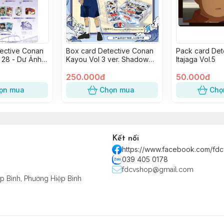
ective Conan
Box card Detective Conan
Pack card Det
 28 - Dư Ảnh
Kayou Vol 3 ver. Shadow
Itajaga Vol.5
n (20 pack)
(30 pack)
250.000đ
50.000đ
ọn mua
Chọn mua
Chọ
Kết nối
https://www.facebook.com/fd
039 405 0178
fdcvshop@gmail.com
ệp Bình, Phường Hiệp Bình