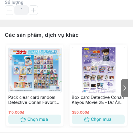
Số lượng
Các sản phẩm, dịch vụ khác
Pack clear card random
Box card Detective Conan
Detective Conan Favorite
Kayou Movie 28 - Dư Ảnh
Vol.6 ver. Bóng Bay (1
Của Độc Nhãn (20 pack)
pack)
110.000đ
350.000đ
Chọn mua
Chọn mua