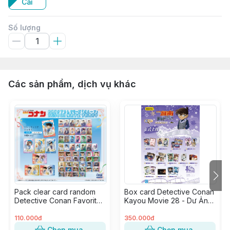
Cái
Số lượng
Các sản phẩm, dịch vụ khác
Pack clear card random
Box card Detective Conan
Detective Conan Favorite
Kayou Movie 28 - Dư Ảnh
Vol.6 ver. Bóng Bay (1
Của Độc Nhãn (20 pack)
pack)
110.000đ
350.000đ
Chọn mua
Chọn mua