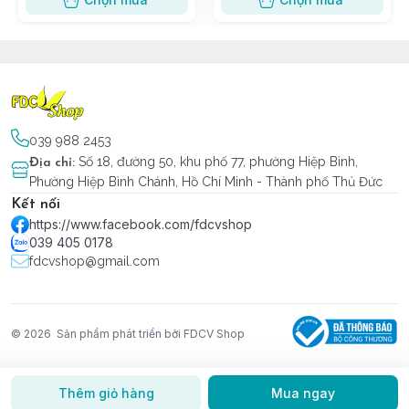
039 988 2453
Số 18, đường 50, khu phố 77, phường Hiệp Bình,
Địa chỉ
:
Phường Hiệp Bình Chánh, Hồ Chí Minh - Thành phố Thủ Đức
Kết nối
https://www.facebook.com/fdcvshop
039 405 0178
fdcvshop@gmail.com
© 2026
Sản phẩm phát triển bởi FDCV Shop
Thêm giỏ hàng
Mua ngay