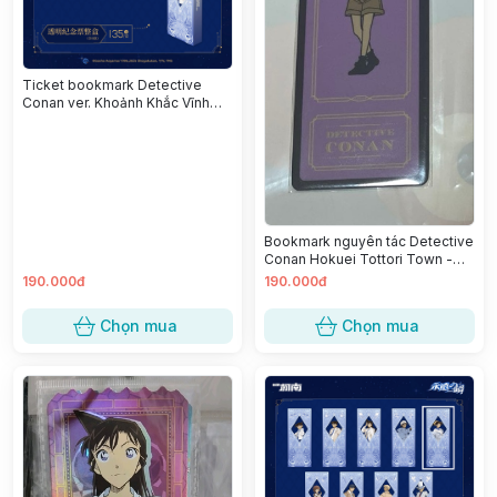
Ticket bookmark Detective
Conan ver. Khoảnh Khắc Vĩnh
Cửu - Akai Shuuichi
Bookmark nguyên tác Detective
Conan Hokuei Tottori Town -
Haibara Ai
190.000đ
190.000đ
Chọn mua
Chọn mua