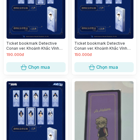
Ticket bookmark Detective
Ticket bookmark Detective
Conan ver. Khoảnh Khắc Vĩnh
Conan ver. Khoảnh Khắc Vĩnh
Cửu - Amuro Tooru
Cửu - Ran Mouri
190.000đ
150.000đ
Chọn mua
Chọn mua