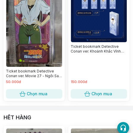
Ticket bookmark Detective
Conan ver. Khoảnh Khắc Vĩnh
Cửu - Kazuha Toyama
Ticket bookmark Detective
Conan ver. Movie 27 - Ngôi Sao
5 Cánh 1 Triệu Đô - Ran Mouri
50.000đ
150.000đ
Chọn mua
Chọn mua
HẾT HÀNG